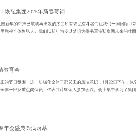
｜恢弘集团2025年新春贺词
福 蛇年大吉新年的钟声已敲响再出发的序曲所有恢弘奋斗者们让我们一同回顾《
万里鹏程全体恢弘人让我们以新年为笺以梦想为墨书写恢弘集团未来的壮
洁教育会
正的节日氛围，进一步强化全体干部员工的廉洁意识，1月22日下午，恢
全体干部及重点岗位员工代表共计90余人参加会议。会上集中学习了集
5年新春年会盛典圆满落幕