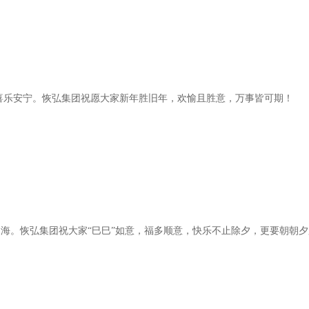
喜乐安宁。恢弘集团祝愿大家新年胜旧年，欢愉且胜意，万事皆可期！
海。恢弘集团祝大家“巳巳”如意，福多顺意，快乐不止除夕，更要朝朝