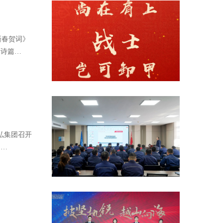
新春贺词》
丽诗篇…
弘集团召开
团…