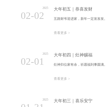
2025
大年初五｜恭喜发财
02-02
五路财爷迎进家，新年一定发发发
查看更多 >
2025
大年初四｜灶神赐福
02-01
灶神归位家有余，祈愿福到事圆满
查看更多 >
2025
大年初三｜喜乐安宁