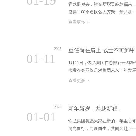
01-19
祥龙辞岁去，祥光熠熠灵蛇纳福来，瑞
盛典1100余名恢弘人齐聚一堂共赴
查看更多 >
2025
重任尚在肩上 战士不可卸甲
01-11
1月11日，恢弘集团在总部召开20
次发布会不仅是对集团未来一年发
查看更多 >
2025
新年新岁，共赴新程。
01-01
恢弘集团祝愿大家在新的一年里心
向光而行，向新而生，共同奔赴下一