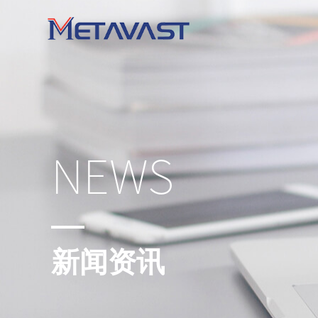
NEWS
新闻资讯