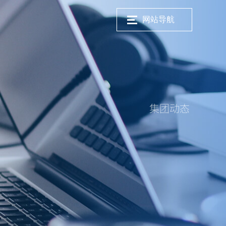
网站导航
集团动态