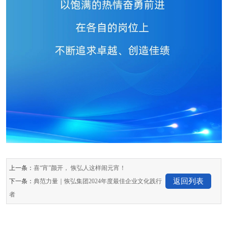
上一条：
喜“宵”颜开， 恢弘人这样闹元宵！
返回列表
下一条：
典范力量｜恢弘集团2024年度最佳企业文化践行
者