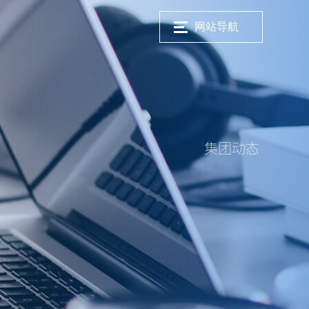
网站导航
集团动态