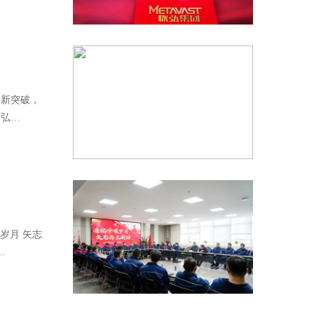
创新突破，
恢弘…
岁月 矢志
…