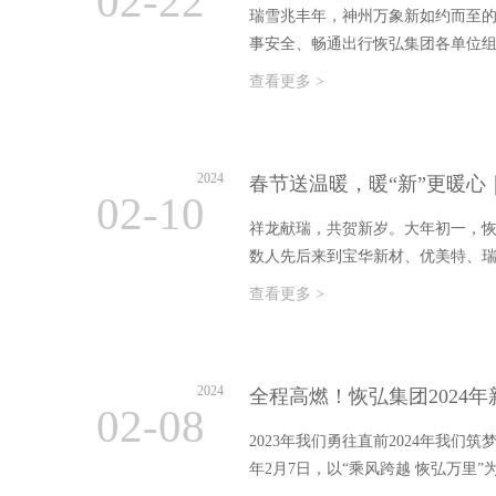
02-22
瑞雪兆丰年，神州万象新如约而至的
事安全、畅通出行恢弘集团各单位组
查看更多 >
2024
春节送温暖，暖“新”更暖
02-10
祥龙献瑞，共贺新岁。大年初一，
数人先后来到宝华新材、优美特、
查看更多 >
2024
全程高燃！恢弘集团2024
02-08
2023年我们勇往直前2024年我
年2月7日，以“乘风跨越 恢弘万里”