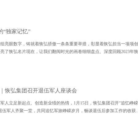
的“独家记忆”
组组亮眼数字，铸就着恢弘骄傲一条条重要举措，彰显着恢弘担当一项项
亮了恢弘名片现在，让我们翻阅时光的画卷细细盘点、深度回顾2023年
功｜恢弘集团召开退伍军人座谈会
军人立足新起点、创造新业绩的热情，1月15日，恢弘集团召开“追忆峥嵘
名退伍军人齐聚一堂，共同追忆军旅峥嵘岁月，畅谈退伍后参加工作的收获