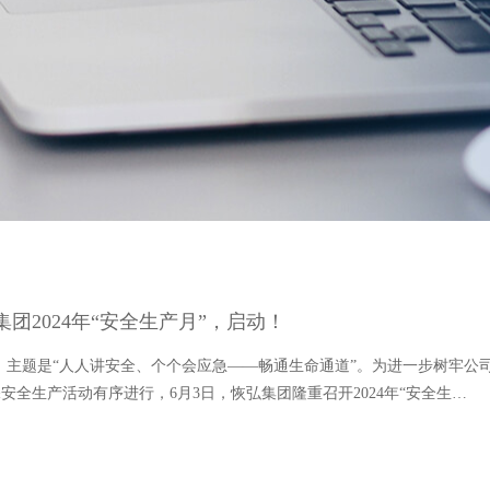
团2024年“安全生产月”，启动！
”，主题是“人人讲安全、个个会应急——畅通生命通道”。为进一步树牢公
全生产活动有序进行，6月3日，恢弘集团隆重召开2024年“安全生…