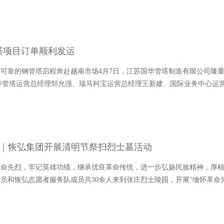
管塔项目订单顺利发运
可靠的钢管塔启程奔赴越南市场4月7日，江苏国华管塔制造有限公司隆重
国华管塔运营总经理邹允强、瑞马科宝运营总经理王新建、国际业务中心运
神｜恢弘集团开展清明节祭扫烈士墓活动
革命先烈，牢记英雄功绩，继承优良革命传统，进一步弘扬民族精神，厚
党员和恢弘志愿者服务队成员共30余人来到张庄烈士陵园，开展“缅怀革命