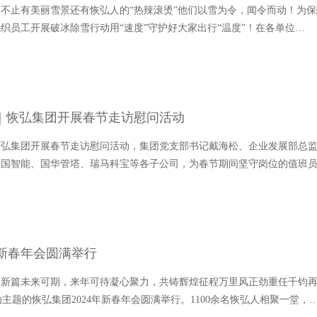
不止有美丽雪景还有恢弘人的“热辣滚烫”他们以雪为令，闻令而动！为
织员工开展破冰除雪行动用“速度”守护好大家出行“温度”！在各单位…
心｜恢弘集团开展春节走访慰问活动
恢弘集团开展春节走访慰问活动，集团党支部书记戴海松、企业发展部总
瑞国智能、国华管塔、瑞马科宝等各子公司，为春节期间坚守岗位的值班
年新春年会圆满举行
们筑梦新篇未来可期，来年可待凝心聚力，共铸辉煌征程万里风正劲重任千钧再出
为主题的恢弘集团2024年新春年会圆满举行。1100余名恢弘人相聚一堂，