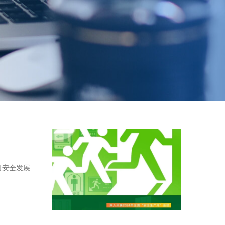
司安全发展