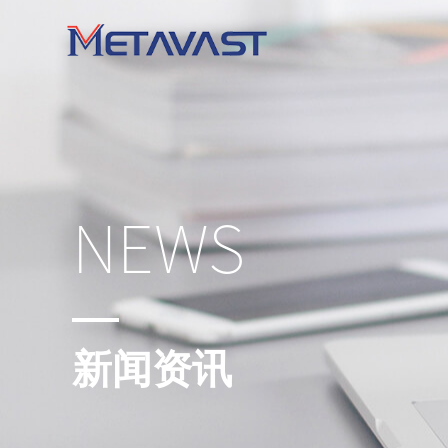
NEWS
新闻资讯