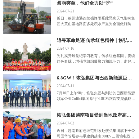
暴雨突至，他们全力以“护”
2024-07-21
近日，徐州遭遇连续强降雨受此恶劣天气影响集
团大黄山基地路面多处积水严重为全面做好防汛
工作各部门积极行动…
追寻革命足迹 传承红色精神｜恢弘集团党支部赴湖南红色基地开展研学活动
2024-07-16
为扎实开展党纪学习教育，传承红色基因，赓续
红色血脉，增强党组织凝聚力和战斗力，走好新
时代的长征路，7月…
6.8GW！恢弘集团与巴西新能源巨头签署战略合作协议
2024-07-11
7月10日上午9时，恢弘集团与到访的巴西新能源
领军企业Colibri集团举行“6.8GW跟踪支架战略合
作协议”签约仪式…
恢弘集团越南项目受到当地政府高度关注
2024-07-02
近日，越南政府总理范明政赴恢弘集团旗下子公
司国华管塔参与承建的越南500kV三回输电线路