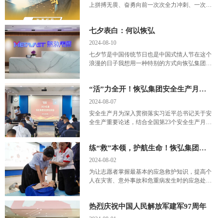
上拼搏无畏、奋勇向前一次次全力冲刺、一次次
超越自我为祖国赢得…
七夕表白：何以恢弘
2024-08-10
七夕节是中国传统节日也是中国式情人节在这个
浪漫的日子我想用一种特别的方式向恢弘集团表
白十六年的坚守与热…
“活”力全开！恢弘集团安全生产月系列活动火热进行中！
2024-08-07
安全生产月为深入贯彻落实习近平总书记关于安
全生产重要论述，结合全国第23个安全生产月，
恢弘集团围绕“人人…
练“救”本领，护航生命！恢弘集团志愿者服务队组织开展应急救护员培训
2024-08-02
为让志愿者掌握最基本的应急救护知识，提高个
人在灾害、意外事故和危重病发生时的应急处置
能力，7月31日，恢…
热烈庆祝中国人民解放军建军97周年