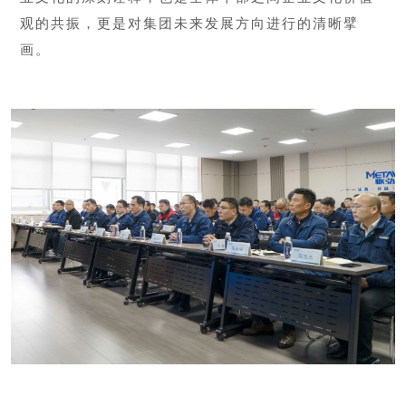
观的共振，更是对集团未来发展方向进行的清晰擘
画。