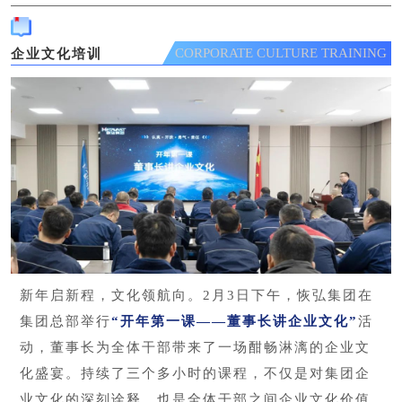
CORPORATE CULTURE TRAINING
企业文化培训
新年启新程，文化领航向。2月3日下午，恢弘集团在
集团总部举行
“开年第一课——董事长讲企业文化”
活
动，董事长为全体干部带来了一场酣畅淋漓的企业文
化盛宴。持续了三个多小时的课程，不仅是对集团企
业文化的深刻诠释，也是全体干部之间企业文化价值