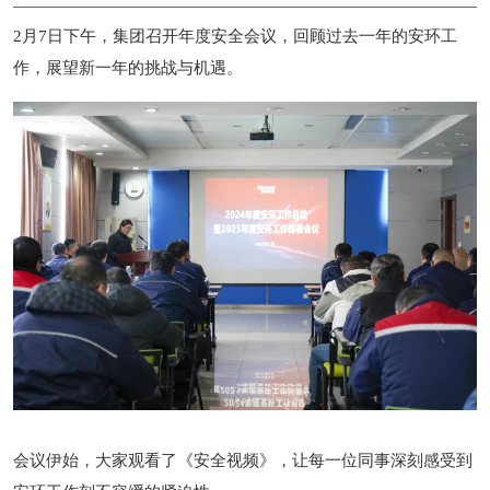
2月7日下午，集团
召开年度安全会议，
回顾过去一年的安环工
作，展望新一年的挑战与机遇。
会议伊始，
大家观看了《安全视频》，让每一位同事深刻感受到