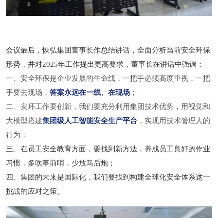
会议最后，恢弘集团董事长作总结讲话，全面分析当前安全环保
形势，并对2025年工作提出更高要求
，
董事长
在讲话中
强调：
一、安全环保是企业发展的生命线，一把手必须高度重视，一把
手要去现场，
答案永远在一线、在现场
；
二、安环工作要创新，我们要充分利用集团技术优势，用
视觉和
大模型
搭建
集团级人工智能安全生产平台
，实现用技术管理人的
行为；
三、在员工安全教育方面，要找到新方法，养成员工良好的作业
习惯，多吹事前哨，少放马后炮；
四、集团的未来是国际化，我们要找到构建全球化安全体系这一
挑战的应对之策。