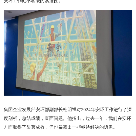
安环工作刻不容缓的紧迫性。
集团
企业发展部
安环部
副部长
杜明祥
对2024年安环工作进行了深
度剖析，总结成绩，直面问题。
他指出，
过去一年，我们在安环
方面取得了显著成效，但也暴露出一些亟待解决的隐患。