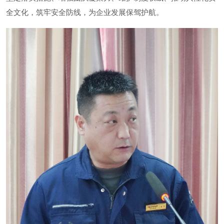
全文化，筑牢安全防线，为企业发展保驾护航。