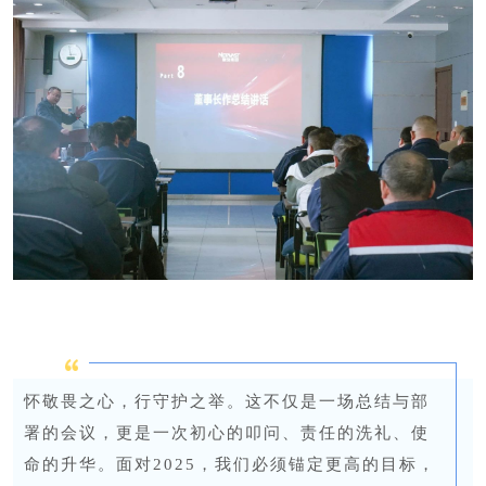
怀敬畏之心，行守护之举。这不仅是一场总结与部
署的会议，更是一次初心的叩问、责任的洗礼、使
命的升华。面对2025，我们必须锚定更高的目标，