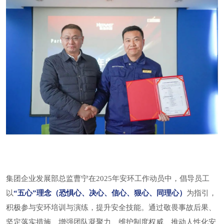
集团企业发展部总监曹宁在2025年安环工作动员中，倡导员工
以
“五心”理念（恐惧心、决心、信心、狠心、同理心）
为指引，
积极参与安环培训与演练，提升安全技能。通过敬畏事故后果、
坚定落实措施、增强团队凝聚力、维护制度权威、推动人性化安