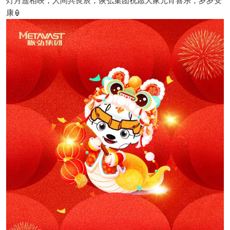
灯月遥相映，人间共良辰，恢弘集团祝愿大家元宵喜乐，岁岁安
康🏮