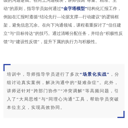
级的沟通逻辑。在向上沟通模块，讲师强调“尊重、精准、主
动”的原则，指导学员如何通过
“金字塔模型”
结构化汇报工作，
例如在汇报时遵循“结论先行—论据支撑—行动建议”的逻辑框
架，避免信息冗余。在向下沟通领域，课程着重探讨了“信任建
立”与“目标传达”的技巧。通过清晰分配任务，并结合“积极性反
馈”与“建设性反馈”，提升下属的执行力与积极性。
培训中，导师指导学员进行了多次
“场景化实战”
，分
组讨论真实案例，解决沟通中的“疑难杂症”。此外，
讲师还针对“跨部门协作”“冲突调解”等高频问题，引
入了“大局思维”与“同理心沟通”工具，帮助学员突破
本位主义，实现高效协同。