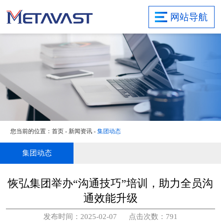
首页
网站导航
关于集团
研发实力
业务领域
项目案例
新闻资讯
社会责任
您当前的位置：
首页
-
新闻资讯
-
集团动态
联系我们
旗下子公司
集团动态
恢弘集团举办“沟通技巧”培训，助力全员沟
通效能升级
发布时间：2025-02-07 点击次数：791