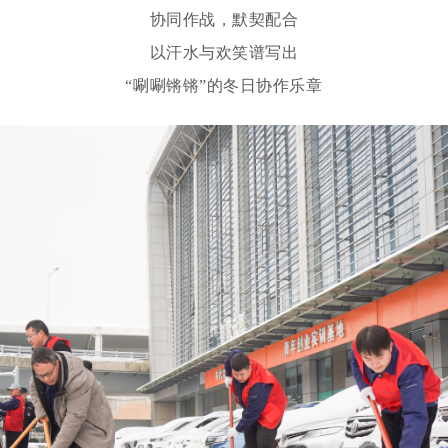
协同作战，默契配合
以汗水与欢笑谱写出
“唰唰锵锵”的冬日协作乐章