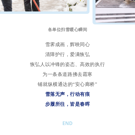
各单位扫雪暖心瞬间
雪霁成画，辉映
同
心
清障护行，爱满恢弘
恢弘人以冲锋的姿态、高效的执行
为一条条道路拂去霜寒
铺就纵横通达的
“安心廊桥”
雪落无声，行动有痕
步履所往，皆是春晖
END