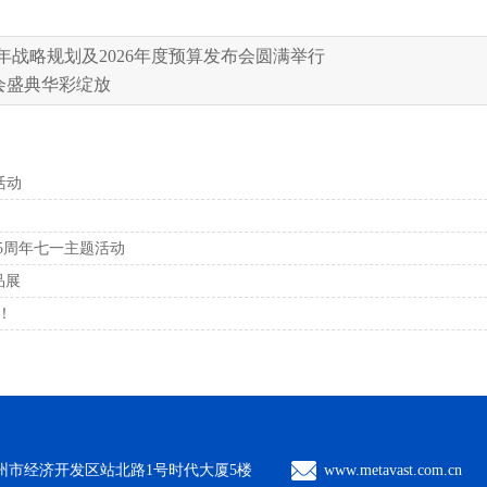
28年战略规划及2026年度预算发布会圆满举行
年会盛典华彩绽放
活动
5周年七一主题活动
品展
！
州市经济开发区站北路1号时代大厦5楼
www.metavast.com.cn