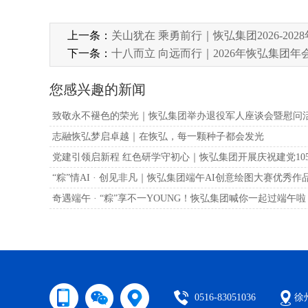
上一条：
关山犹在 乘勇前行｜恢弘集团2026-20
下一条：
十八而立 向远而行｜2026年恢弘集团
您感兴趣的新闻
致敬永不褪色的荣光｜恢弘集团举办退役军人座谈会暨慰问
志融恢弘梦启卓越｜在恢弘，每一颗种子都会发光
党建引领启新程 红色研学守初心｜恢弘集团开展庆祝建党10
“粽”情AI · 创见非凡｜恢弘集团端午AI创意绘图大赛优秀作
奇遇端午 · “粽”享不一YOUNG！恢弘集团喊你一起过端午啦
0516-83051036
徐