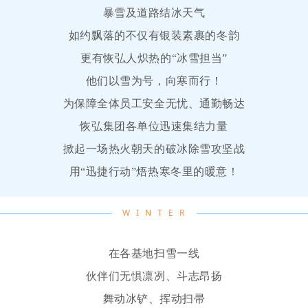
暴雪及道路结冰天气
如约飘落的不仅有银装素裹的冬韵
更有恢弘人炽热的“冰雪担当”
他们以雪为号，向寒而行！
为保障全体员工安全无忧、通勤畅达
恢弘集团各
单位
迅速集结力量
掀起一场热火朝天的破冰除雪攻坚战
用“迅捷行动”焐热寒冬里的
暖意！
W I N T E R
在各
基地
扫雪一线
伙伴们无惧凛冽、斗志昂扬
舞动冰铲、挥动扫帚