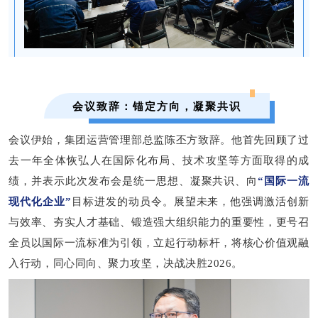
会议致辞：锚定方向，凝聚共识
会议伊始，集团运营管理部总监陈丕方致辞。他
首先回顾了过
去一年
全体恢弘人在国际化布局、技术攻坚等方面取得
的成
绩
，
并
表示
此
次发布会是统一思想、凝聚共识、向
“
国际一流
现代化企业
”
目标进发的动员令。展望未来，
他
强调激活创新
与效率、夯实人才基础、锻造强大组织能力的重要性，
更号召
全员以国际一流标准为引领，立起行动标杆
，将核心价值观融
入行动，同心同向、聚力攻坚
，
决战
决胜
2026。