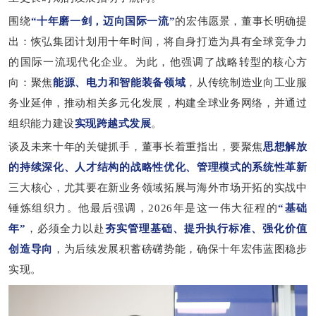
围绕
“十年磨一剑，迈向国际一流”
的宏伟愿景，董事长明确提
出：恢弘集团计划用
十
年时间，将
自身
打造为具有全球竞争力
的国际一流现代化企业。为此，
他强调
了战略转型的核心
方
向
：
聚焦
能源、电力和智能装备领域
，
从传统制造业向工业服
务业延伸，推动相关多元化发展，构建全球业务网络，并通过
组织能力建设
实现跨越式发展
。
谈及未来十年的关键抓手，董事长着重指出，要聚焦
思想解放
的持续深化、人才结构的战略性优化、管理模式的系统性革新
三大核心，尤其要在新业务领域拓展与海外市场开拓的实战中
锤炼
组织力
。他
最后
强调，
2026年是这一伟大征程的
“基础
年”
，必须全力以赴
夯实管理基础、提升执行标准、强化价值
创造导向
，为后续发展积蓄磅礴势能，确保十年宏伟蓝图稳步
实现。