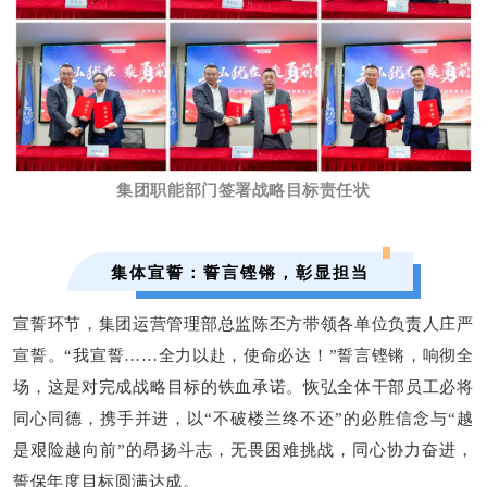
集团职能部门签署战略目标责任状
集体宣誓：誓言铿锵，彰显担当
宣誓环节，集团运营管理部总监陈丕方带领各单位负责人庄严
宣誓。
“我
宣誓
……全力以赴，使命必达！”誓言铿锵，响彻全
场，
这
是对完成战略目标的铁血承诺。恢弘全体干部员工必将
同心同德，携手并进，以
“不破楼兰终不还”的必胜信念与“越
是艰险越向前”的昂扬斗志，无畏困难挑战，同心协力奋进，
誓保年度目标圆满达成
。