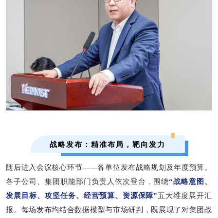
战略发布：精准布局，靶向发力
随后进入会议核心环节
——各单位发布战略规划及年度预算。
各
子公司
、
集团职能部门
负责人依次登台，围绕
“战略
意图
、
发展
目标、
攻坚任务
、
经营预算、
资源
保障
”
五
大维度展开汇
报。每场发布均结合数据模型与市场研判，既展现了对集团战