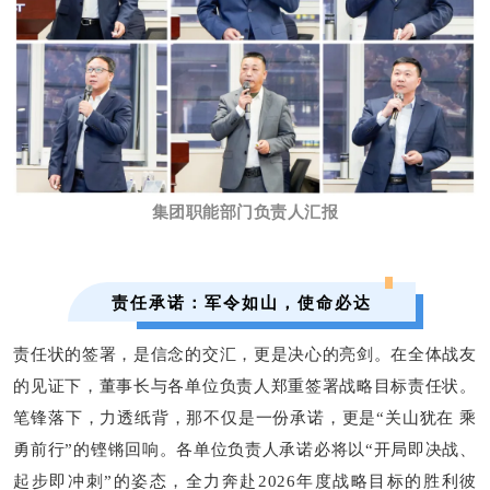
集团职能部门负责人汇报
责任承诺：军令如山，使命必达
责任状的签署，是信念的交汇，更是决心的亮剑。在全体
战友
的见证下，董事长与各单位负责人郑重签署战略目标责任状。
乘
笔锋落下，力透纸背，那不仅是一份承诺，更是
“关山犹在
勇前行
”的铿锵回响
。
各单位负责人
承诺
必将以
“开局即决战、
起步即冲刺”的姿态，全力奔赴202
6
年度战略目标的胜利彼