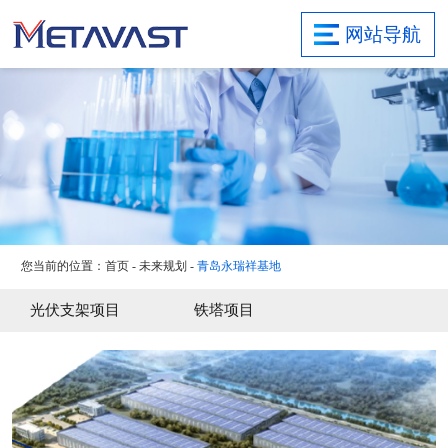
首页
网站导航
关于集团
研发实力
业务领域
项目案例
新闻资讯
社会责任
您当前的位置：
首页
-
未来规划
-
青岛永瑞祥基地
联系我们
旗下子公司
光伏支架项目
铁塔项目