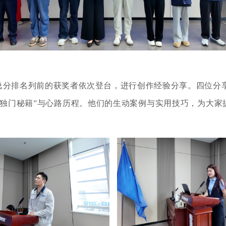
总分排名
列前
的获奖者
依次
登台，进行创作经验分享。
四
位分
独门秘籍”与心路历程。他们
的
生动案例与实用技巧，为
大家