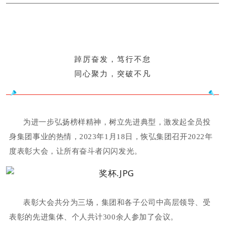
踔厉奋发，笃行不怠
同心聚力，突破不凡
为进一步弘扬榜样精神，
树立先进典型，
激发起全员投
身集团事业的热情，2023年
1月18日，
恢弘集团召开
2022年
度表彰大会，
让所有奋斗者闪闪发光。
表彰大会共分为三场，集团和各子公司中高层领导、受
表彰的先进集体、个人共计300余人参加了会议。