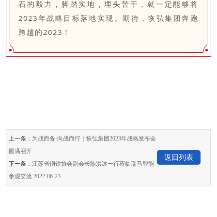
石的毅力，脚踏实地，埋头苦干，就一定能够将
2023年战略目标落地实现。期待，恢弘集团奔跑
跨越的2023！
上一条：
为战而备·向战而行｜恢弘集团2023年战略发布会
圆满召开
返回列表
下一条：
江苏省钢铁协会副会长陈洪冰一行莅临瑞马智能
参观交流 2022-06-23