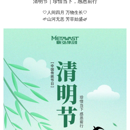
清明节｜珍惜当下，感恩前行
🤍人间四月 万物生长🤍
🌱山河无恙 芳菲始盛🌿