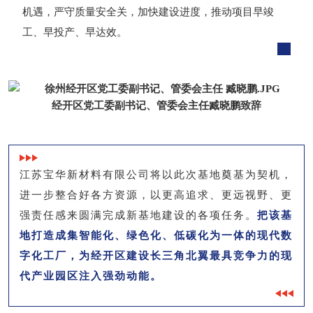
机遇，严守质量安全关，加快建设进度，推动项目早竣
工、早投产、早达效。
经开区党工委副书记、管委会主任臧晓鹏致辞
江苏宝华新材料有限公司将以此次基地奠基为契机，
进一步整合好各方资源，以更高追求、更远视野、更
强责任感来圆满完成新基地建设的各项任务。
把该基
地打造成集智能化、绿色化、低碳化为一体的现代数
字化工厂，为经开区建设长三角北翼最具竞争力的现
代产业园区注入强劲动能。